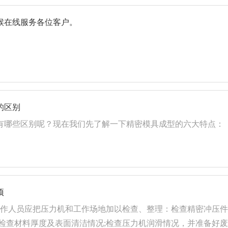
候在线服务各位客户。
的区别
有哪些区别呢？现在我们先了解一下精密模具成型的六大特点：
项
操作人员应把压力机和工作场地加以检查、整理：检查精密冲压件
检查材料厚度及表面清洁情况;检查压力机润滑情况，并准备好废料