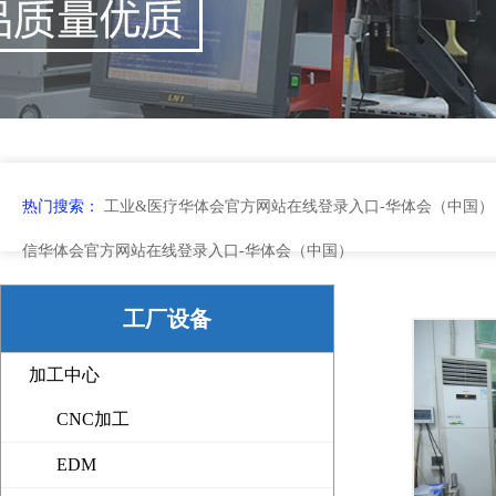
热门搜索：
工业&医疗华体会官方网站在线登录入口-华体会（中国
信华体会官方网站在线登录入口-华体会（中国）
工厂设备
加工中心
CNC加工
EDM