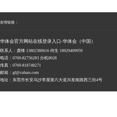
友情链接：
华体会官方网站在线登录入口-华体会（中国）
联系人：龚锋 13802380616 何生 18929409959
电话：0769-82756283 分机8028
传真：0769-818748271
邮箱：
gf@cubars.com
地址：东莞市长安乌沙李屋第六大道兴发南路西三街4号