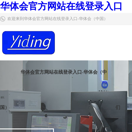
华体会官方网站在线登录入口
欢迎来到华体会官方网站在线登录入口-华体会（中国）
华体会官方网站在线登录入口-华体会（中
国）
们